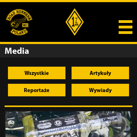
Media
Wszystkie
Artykuły
Reportaże
Wywiady