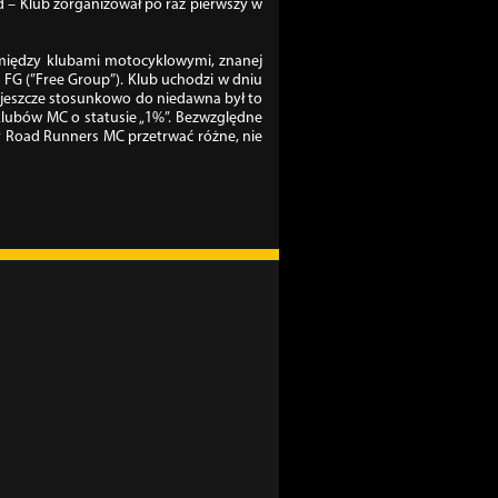
 – Klub zorganizował po raz pierwszy w
omiędzy klubami motocyklowymi, znanej
FG (”Free Group”). Klub uchodzi w dniu
 że jeszcze stosunkowo do niedawna był to
klubów MC o statusie „1%”. Bezwzględne
y Road Runners MC przetrwać różne, nie