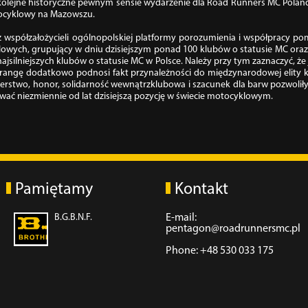
 kolejne historyczne pewnym sensie wydarzenie dla Road Runners MC Poland
motocyklowy na Mazowszu.
 współzałożycieli ogólnopolskiej platformy porozumienia i współpracy p
owych, grupujący w dniu dzisiejszym ponad 100 klubów o statusie MC oraz 
i najsilniejszych klubów o statusie MC w Polsce. Należy przy tym zaznaczyć,
o rangę dodatkowo podnosi fakt przynależności do międzynarodowej elity 
aterstwo, honor, solidarność wewnątrzklubowa i szacunek dla barw pozwolił
ywać niezmiennie od lat dzisiejszą pozycję w świecie motocyklowym.
Pamiętamy
Kontakt
B.G.B.N.F.
E-mail:
pentagon@roadrunnersmc.pl
Phone: +48 530 033 175