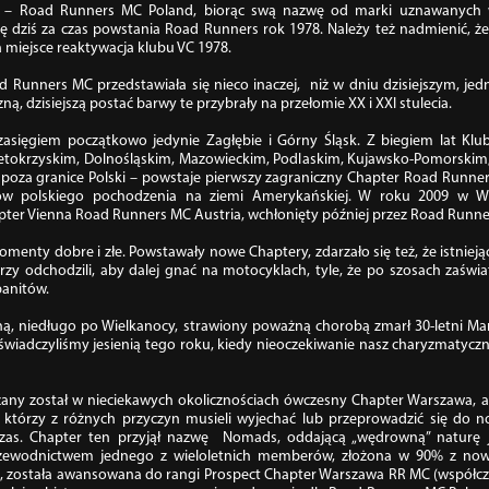
C – Road Runners MC Poland, biorąc swą nazwę od marki uznawanych 
dziś za czas powstania Road Runners rok 1978. Należy też nadmienić, że
 miejsce reaktywacja klubu VC 1978.
 Runners MC przedstawiała się nieco inaczej, niż w dniu dzisiejszym, j
ą, dzisiejszą postać barwy te przybrały na przełomie XX i XXI stulecia.
ięgiem początkowo jedynie Zagłębie i Górny Śląsk. Z biegiem lat Klub 
okrzyskim, Dolnośląskim, Mazowieckim, Podlaskim, Kujawsko-Pomorskim,
u poza granice Polski – powstaje pierwszy zagraniczny Chapter Road Run
tów polskiego pochodzenia na ziemi Amerykańskiej. W roku 2009 w W
pter Vienna Road Runners MC Austria, wchłonięty później przez Road Run
omenty dobre i złe. Powstawały nowe Chaptery, zdarzało się też, że istnieją
y odchodzili, aby dalej gnać na motocyklach, tyle, że po szosach zaświató
banitów.
ną, niedługo po Wielkanocy, strawiony poważną chorobą zmarł 30-letni Mari
oświadczyliśmy jesienią tego roku, kiedy nieoczekiwanie nasz charyzmatyczn
zany został w nieciekawych okolicznościach ówczesny Chapter Warszawa, 
 którzy z różnych przyczyn musieli wyjechać lub przeprowadzić się do
hczas. Chapter ten przyjął nazwę Nomads, oddającą „wędrowną” naturę
rzewodnictwem jednego z wieloletnich memberów, złożona w 90% z now
 została awansowana do rangi Prospect Chapter Warszawa RR MC (współcze