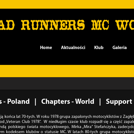
AD RUNNERS MC W
Home
Aktualności
Klub
Galeria
 - Poland
Chapters - World
Support 
ją końca lat 70-tych. W roku 1978 grupa zapalonych motocyklistów z Zagłęb
t od „Veteran Club 1978”. W niedługim czasie klub rozpadł się a część za
ndą polskiego świata motocyklowego, Mirka „Mira” Stefańczyka, zadecy
m kodeksem klubów o statusie MC. W latach 80-tych grupa motocyklistó