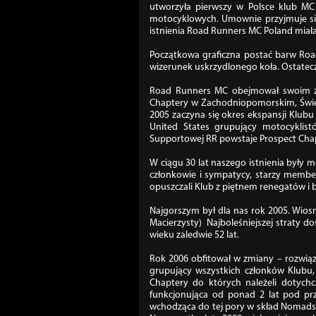
utworzyła pierwszy w Polsce klub M
motocyklowych. Umownie przyjmuje się 
istnienia Road Runners MC Poland miała
Początkowa graficzna postać barw Road
wizerunek uskrzydlonego koła. Ostateczn
Road Runners MC obejmował swoim zas
Chaptery w Zachodniopomorskim, Świet
2005 zaczyna się okres ekspansji Klub
United States grupujący motocyklis
Supportowej RR powstaje Prospect Cha
W ciągu 30 lat naszego istnienia były m
członkowie i sympatycy, starzy memberz
opuszczali Klub z piętnem renegatów i 
Najgorszym był dla nas rok 2005. Wios
Macierzysty) Najboleśniejszej straty d
wieku zaledwie 52 lat.
Rok 2006 obfitował w zmiany – rozwią
grupujący wszystkich członków Klubu,
Chaptery do których należeli dotyc
funkcjonująca od ponad 2 lat pod p
wchodząca do tej pory w skład Nomads,