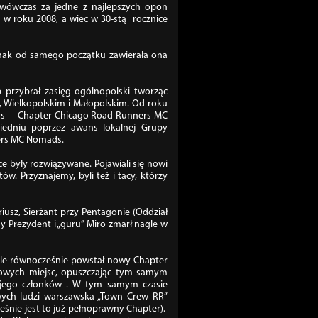
wówczas za jedne z najlepszych opon
 w roku 2008, a wiec w 30-stą rocznice
ednak od samego początku zawierała ona
przybrał zasięg ogólnopolski tworząc
 Wielkopolskim i Małopolskim. Od roku
ners – Chapter Chicago Road Runners MC
iedniu poprzez awans lokalnej Grupy
ners MC Nomads.
ce były rozwiązywane. Pojawiali się nowi
w. Przyznajemy, byli też i tacy, którzy
usz, Sierżant przy Pentagonie (Oddział
y Prezydent i „guru” Miro zmarł nagle w
ale równocześnie powstał nowy Chapter
 nowych miejsc, opuszczając tym samym
 jego członków . W tym samym czasie
ych ludzi warszawska „Town Crew RR”
śnie jest to już pełnoprawny Chapter).