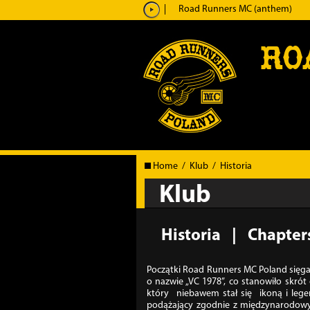
Odtwarzacz
Road Runners MC (anthem)
plików
RO
dźwiękowych
Home
/
Klub
/
Historia
Klub
Historia
Chapters
Początki Road Runners MC Poland sięga
o nazwie „VC 1978”, co stanowiło skró
który niebawem stał się ikoną i lege
podążający zgodnie z międzynarodowy