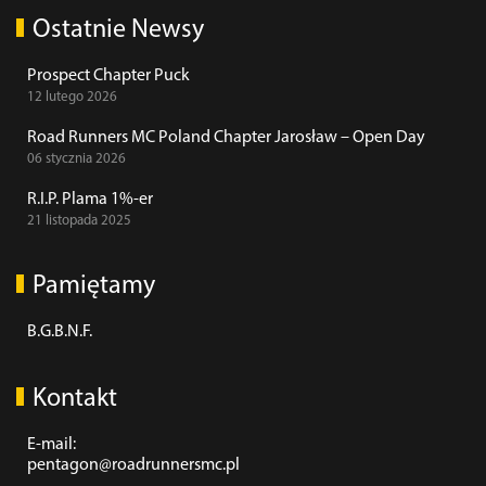
Ostatnie Newsy
Prospect Chapter Puck
12 lutego 2026
Road Runners MC Poland Chapter Jarosław – Open Day
06 stycznia 2026
R.I.P. Plama 1%-er
21 listopada 2025
Pamiętamy
B.G.B.N.F.
Kontakt
E-mail:
pentagon@roadrunnersmc.pl