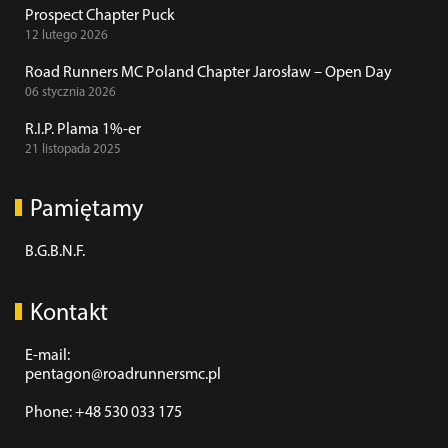
Prospect Chapter Puck
12 lutego 2026
Road Runners MC Poland Chapter Jarosław – Open Day
06 stycznia 2026
R.I.P. Plama 1%-er
21 listopada 2025
Pamiętamy
B.G.B.N.F.
Kontakt
E-mail:
pentagon@roadrunnersmc.pl
Phone: +48 530 033 175