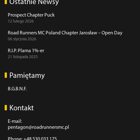
Ostatnie Newsy
Prospect Chapter Puck
12 lutego 2026
Road Runners MC Poland Chapter Jarosław – Open Day
06 stycznia 2026
R.I.P. Plama 1%-er
21 listopada 2025
Pamiętamy
B.G.B.N.F.
Kontakt
E-mail:
pentagon@roadrunnersmc.pl
Phone: +48 530 033 175