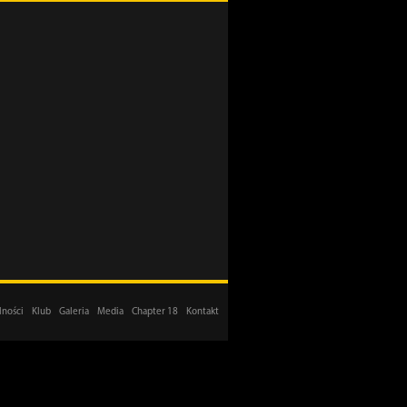
lności
Klub
Galeria
Media
Chapter 18
Kontakt