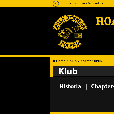
Odtwarzacz
Road Runners MC (anthem)
plików
RO
dźwiękowych
Home
/
Klub
/
chapter lublin
Klub
Historia
Chapters