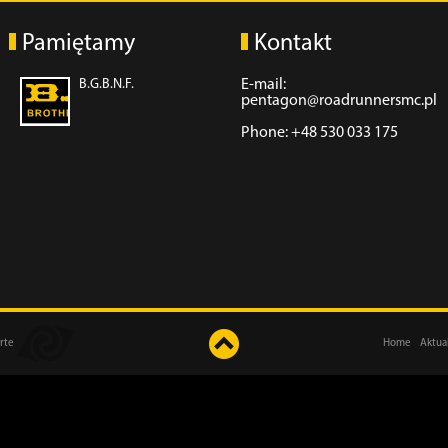
Pamiętamy
Kontakt
B.G.B.N.F.
E-mail:
pentagon@roadrunnersmc.pl
Phone: +48 530 033 175
rte
Home
Aktua